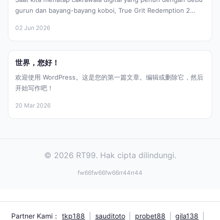
gurun dan bayang-bayang koboi, True Grit Redemption 2
muncul sebagai sekuel...
02 Jun 2026
世界，您好！
欢迎使用 WordPress。这是您的第一篇文章。编辑或删除它，然后
开始写作吧！
20 Mar 2026
© 2026 RT99. Hak cipta dilindungi.
fw66
fw66
fw66
rr44
rr44
Partner Kami：
tkp188
|
sauditoto
|
probet88
|
gila138
|