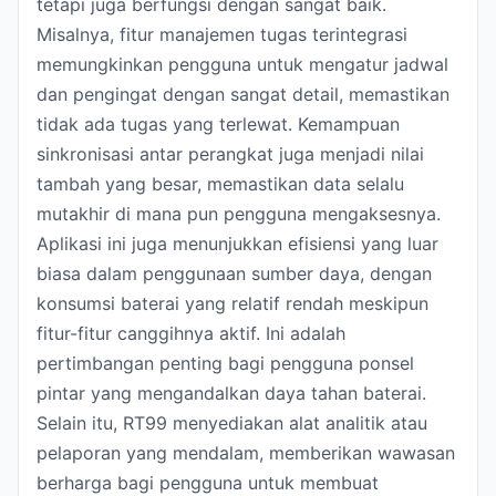
tetapi juga berfungsi dengan sangat baik.
Misalnya, fitur manajemen tugas terintegrasi
memungkinkan pengguna untuk mengatur jadwal
dan pengingat dengan sangat detail, memastikan
tidak ada tugas yang terlewat. Kemampuan
sinkronisasi antar perangkat juga menjadi nilai
tambah yang besar, memastikan data selalu
mutakhir di mana pun pengguna mengaksesnya.
Aplikasi ini juga menunjukkan efisiensi yang luar
biasa dalam penggunaan sumber daya, dengan
konsumsi baterai yang relatif rendah meskipun
fitur-fitur canggihnya aktif. Ini adalah
pertimbangan penting bagi pengguna ponsel
pintar yang mengandalkan daya tahan baterai.
Selain itu, RT99 menyediakan alat analitik atau
pelaporan yang mendalam, memberikan wawasan
berharga bagi pengguna untuk membuat