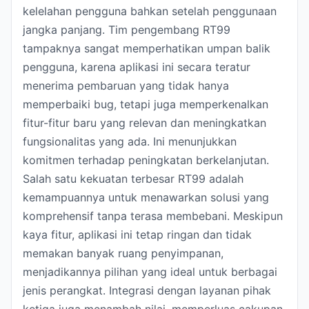
kelelahan pengguna bahkan setelah penggunaan
jangka panjang. Tim pengembang RT99
tampaknya sangat memperhatikan umpan balik
pengguna, karena aplikasi ini secara teratur
menerima pembaruan yang tidak hanya
memperbaiki bug, tetapi juga memperkenalkan
fitur-fitur baru yang relevan dan meningkatkan
fungsionalitas yang ada. Ini menunjukkan
komitmen terhadap peningkatan berkelanjutan.
Salah satu kekuatan terbesar RT99 adalah
kemampuannya untuk menawarkan solusi yang
komprehensif tanpa terasa membebani. Meskipun
kaya fitur, aplikasi ini tetap ringan dan tidak
memakan banyak ruang penyimpanan,
menjadikannya pilihan yang ideal untuk berbagai
jenis perangkat. Integrasi dengan layanan pihak