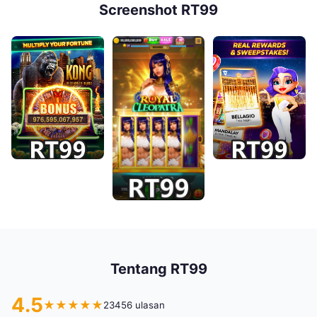
Screenshot RT99
Tentang RT99
4.5
★
★
★
★
★
23456 ulasan