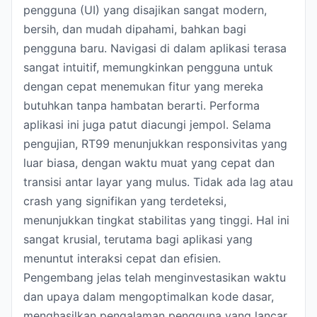
pengguna (UI) yang disajikan sangat modern,
bersih, dan mudah dipahami, bahkan bagi
pengguna baru. Navigasi di dalam aplikasi terasa
sangat intuitif, memungkinkan pengguna untuk
dengan cepat menemukan fitur yang mereka
butuhkan tanpa hambatan berarti. Performa
aplikasi ini juga patut diacungi jempol. Selama
pengujian, RT99 menunjukkan responsivitas yang
luar biasa, dengan waktu muat yang cepat dan
transisi antar layar yang mulus. Tidak ada lag atau
crash yang signifikan yang terdeteksi,
menunjukkan tingkat stabilitas yang tinggi. Hal ini
sangat krusial, terutama bagi aplikasi yang
menuntut interaksi cepat dan efisien.
Pengembang jelas telah menginvestasikan waktu
dan upaya dalam mengoptimalkan kode dasar,
menghasilkan pengalaman pengguna yang lancar