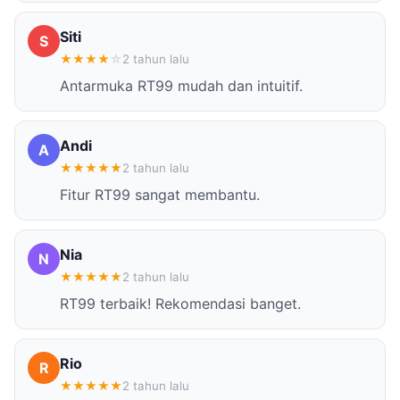
Siti
S
★
★
★
★
☆
2 tahun lalu
Antarmuka RT99 mudah dan intuitif.
Andi
A
★
★
★
★
★
2 tahun lalu
Fitur RT99 sangat membantu.
Nia
N
★
★
★
★
★
2 tahun lalu
RT99 terbaik! Rekomendasi banget.
Rio
R
★
★
★
★
★
2 tahun lalu