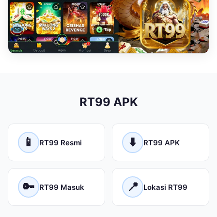
RT99 APK
📱
⬇️
RT99 Resmi
RT99 APK
🔑
📍
RT99 Masuk
Lokasi RT99