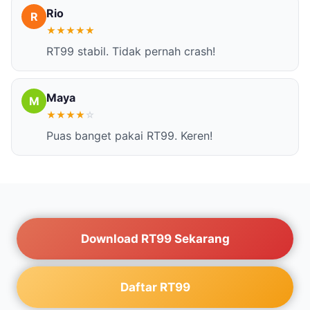
Rio
R
★
★
★
★
★
RT99 stabil. Tidak pernah crash!
Maya
M
★
★
★
★
☆
Puas banget pakai RT99. Keren!
Download RT99 Sekarang
Daftar RT99