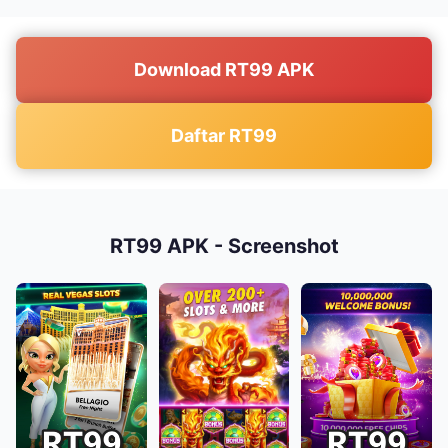
Download RT99 APK
Daftar RT99
RT99 APK - Screenshot