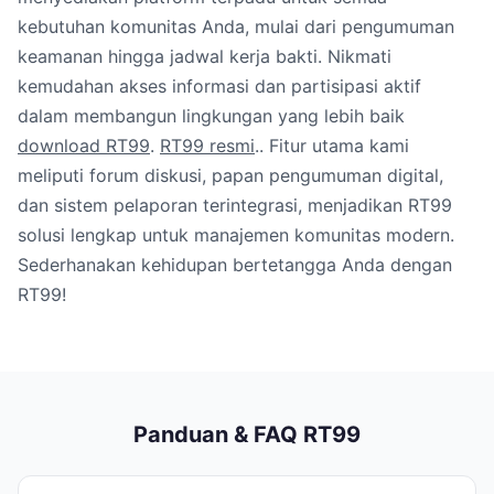
kebutuhan komunitas Anda, mulai dari pengumuman
keamanan hingga jadwal kerja bakti. Nikmati
kemudahan akses informasi dan partisipasi aktif
dalam membangun lingkungan yang lebih baik
download RT99
.
RT99 resmi
.. Fitur utama kami
meliputi forum diskusi, papan pengumuman digital,
dan sistem pelaporan terintegrasi, menjadikan RT99
solusi lengkap untuk manajemen komunitas modern.
Sederhanakan kehidupan bertetangga Anda dengan
RT99!
Panduan & FAQ RT99